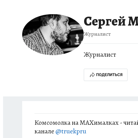
ИСПЫТАНО НА СЕБЕ
Сергей
Журналист
Журналист
ПОДЕЛИТЬСЯ
Комсомолка на MAXималках - читай
канале
@truekpru