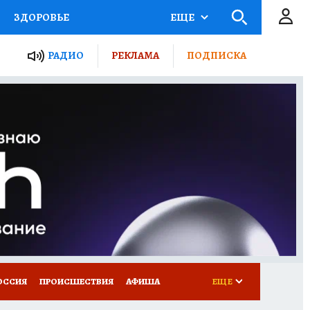
ЗДОРОВЬЕ
ЕЩЕ
ТЫ РОССИИ
РАДИО
РЕКЛАМА
ПОДПИСКА
КРЕТЫ
ПУТЕВОДИТЕЛЬ
 ЖЕЛЕЗА
ТУРИЗМ
Д ПОТРЕБИТЕЛЯ
ВСЕ О КП
ОССИЯ
ПРОИСШЕСТВИЯ
АФИША
ЕЩЕ