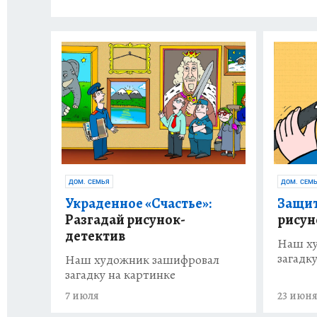
ДОМ. СЕМЬЯ
ДОМ. СЕМ
Украденное «Счастье»:
Защит
Разгадай рисунок-
рисун
детектив
Наш х
загадк
Наш художник зашифровал
загадку на картинке
7 июля
23 июн