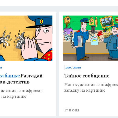
ЬЯ
ДОМ. СЕМЬЯ
а банка:
Разгадай
Тайное сообщение
ок-детектив
Наш художник зашифров
загадку на картинке
удожник зашифровал
у на картинке
я
17 июня