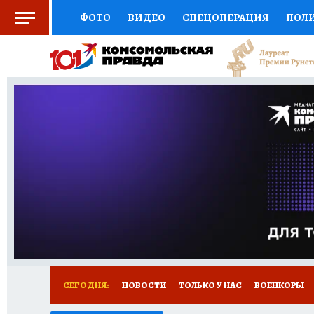
ФОТО
ВИДЕО
СПЕЦОПЕРАЦИЯ
ПОЛ
СОЦПОДДЕРЖКА
НАУКА
СПОРТ
КО
ВЫБОР ЭКСПЕРТОВ
ДОКТОР
ФИНАНС
КНИЖНАЯ ПОЛКА
ПРОГНОЗЫ НА СПОРТ
ПРЕСС-ЦЕНТР
НЕДВИЖИМОСТЬ
ТЕЛЕ
РАДИО КП
РЕКЛАМА
ТЕСТЫ
НОВОЕ 
СЕГОДНЯ:
НОВОСТИ
ТОЛЬКО У НАС
ВОЕНКОРЫ