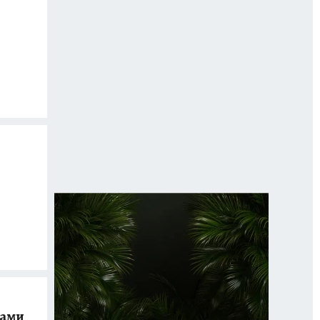
з
ками