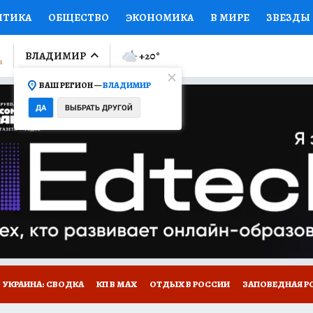
ИТИКА
ОБЩЕСТВО
ЭКОНОМИКА
В МИРЕ
ЗВЕЗДЫ
ЛУМНИСТЫ
ПРОИСШЕСТВИЯ
НАЦИОНАЛЬНЫЕ ПРОЕК
ВЛАДИМИР
+20
°
ВАШ РЕГИОН —
ВЛАДИМИР
Ы
ОТКРЫВАЕМ МИР
Я ЗНАЮ
СЕМЬЯ
ЖЕНСКИЕ СЕ
ДА
ВЫБРАТЬ ДРУГОЙ
ПРОМОКОДЫ
СЕРИАЛЫ
СПЕЦПРОЕКТЫ
ДЕФИЦИТ
ВИЗОР
КОЛЛЕКЦИИ
КОНКУРСЫ
РАБОТА У НАС
ГИ
НА САЙТЕ
СПЕЦПРОЕКТЫ КП-ВЛАДИМИР
УКРАИНА: СВОДКА
КП В МАХ
ОТДЫХ В РОССИИ
ЗАПОВЕДНАЯ Р