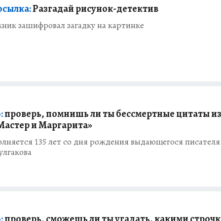
осылка:
Разгадай рисунок-детектив
ник зашифровал загадку на картинке
:
проверь, помнишь ли ты бессмертные цитаты и
Мастер и Маргарита»
олняется 135 лет со дня рождения выдающегося писателя
улгакова
:
проверь, сможешь ли ты угадать, какими строч