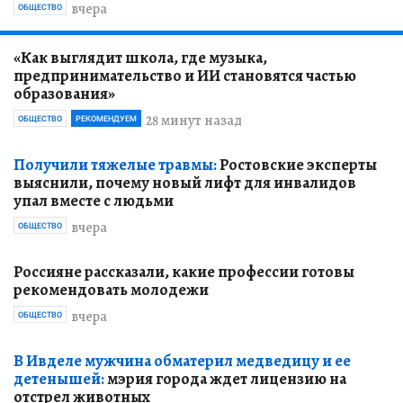
вчера
ОБЩЕСТВО
«Как выглядит школа, где музыка,
предпринимательство и ИИ становятся частью
образования»
28 минут назад
ОБЩЕСТВО
РЕКОМЕНДУЕМ
Получили тяжелые травмы:
Ростовские эксперты
выяснили, почему новый лифт для инвалидов
упал вместе с людьми
вчера
ОБЩЕСТВО
Россияне рассказали, какие профессии готовы
рекомендовать молодежи
вчера
ОБЩЕСТВО
В Ивделе мужчина обматерил медведицу и ее
детенышей:
мэрия города ждет лицензию на
отстрел животных