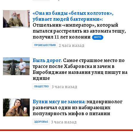
«Она из банды «белых колготок»,
убивает людей бактериями»:
Отшельник-«император», который
пытался расстрелять из автомата тещу,
получил 11 лет колонии
ФОТО
2 часа назад
ПРОИСШЕСТВИЯ
Быль дорог.
Самое страшное место по
трассе после Хабаровска и зачем в
Биробиджане названия улиц пишут на
идише
3 часа назад
ОБЩЕСТВО
Булки мясу не замена:
эндокринолог
развенчал один из набирающих
популярность мифов о питании
3 часа назад
ЗДОРОВЬЕ