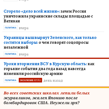
Сгорело «дело всей жизни»:
зачем Россия
уничтожила украинские склады площадью с
Ватикан
вчера
ПОЛИТИКА
Украинцы вышвырнут Зеленского, как только
состятся выборы:
о чем говорят соцопросы
незалежной
вчера
ПОЛИТИКА
Уроки вторжения ВСУ в Курскую область:
как
горькие события два года назад навсегда
изменили российскую армию
день назад
ПОЛИТИКА
ЭКСКЛЮЗИВ KP.RU
Во всех советских школах лепили белых
журавликов, жалея Японию после
бомбардировок США. Неужели зря?