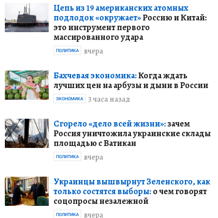
Цепь из 19 американских атомных
подлодок «окружает»
Россию и Китай:
это инструмент первого
массированного удара
вчера
ПОЛИТИКА
Бахчевая экономика:
Когда ждать
лучших цен на арбузы и дыни в России
3 часа назад
ЭКОНОМИКА
Сгорело «дело всей жизни»:
зачем
Россия уничтожила украинские склады
площадью с Ватикан
вчера
ПОЛИТИКА
Украинцы вышвырнут Зеленского, как
только состятся выборы:
о чем говорят
соцопросы незалежной
вчера
ПОЛИТИКА