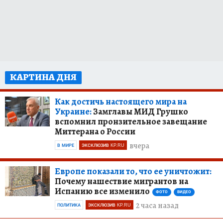
КАРТИНА ДНЯ
Как достичь настоящего мира на
Украине:
Замглавы МИД Грушко
вспомнил пронзительное завещание
Миттерана о России
вчера
В МИРЕ
ЭКСКЛЮЗИВ KP.RU
Европе показали то, что ее уничтожит:
Почему нашествие мигрантов на
Испанию все изменило
ФОТО
ВИДЕО
2 часа назад
ПОЛИТИКА
ЭКСКЛЮЗИВ KP.RU