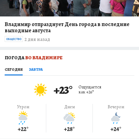
Владимир отпразднует День города в последние
выходные августа
2 дня назад
ОБЩЕСТВО
ПОГОДА
ВО ВЛАДИМИРЕ
СЕГОДНЯ
ЗАВТРА
+23
°
Ощущается
как
+26
°
Утром
Днем
Вечером
+22
°
+28
°
+24
°