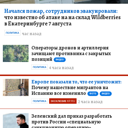
Начался пожар, сотрудников эвакуировали:
что известно об атаке на на склад Wildberries
в Екатеринбурге 7 августа
час назад
ПОЛИТИКА
Операторы дронов и артиллерия
зачищают противника с закрытых
позиций
ВИДЕО
4 часа назад
ПОЛИТИКА
Европе показали то, что ее уничтожит:
Почему нашествие мигрантов на
Испанию все изменило
ФОТО
ВИДЕО
2 часа назад
ПОЛИТИКА
ЭКСКЛЮЗИВ KP.RU
Зеленский дал приказ разработать
против России «специальную
санкционную операцию»