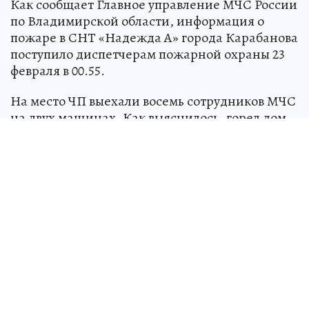
Как сообщает Главное управление МЧС России
по Владимирской области, информация о
пожаре в СНТ «Надежда А» города Карабанова
поступило диспетчерам пожарной охраны 23
февраля в 00.55.
На место ЧП выехали восемь сотрудников МЧС
на двух машинах. Как выяснилось, горел дом
на участке 59 улицы 2-я Линия. К моменту
приезда расчетов дом полыхал открытым
огнем.