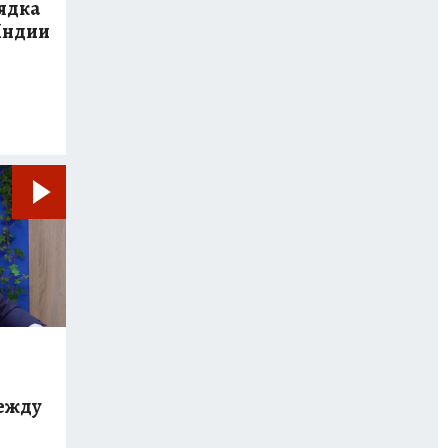
ядка
 Индии
между