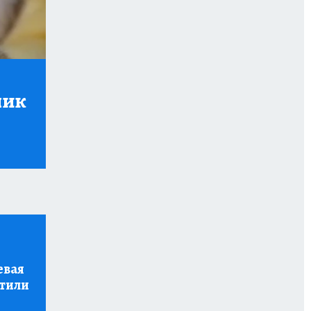
ник
евая
тили
"