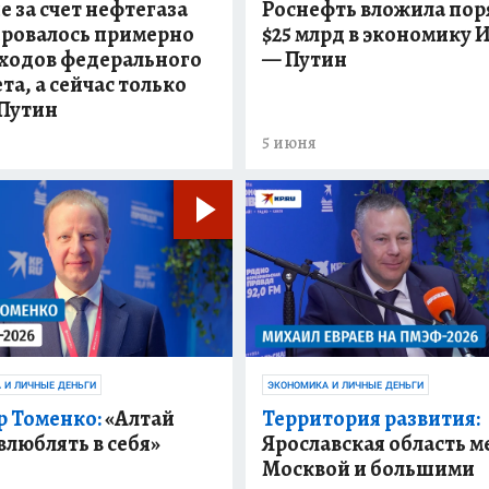
 за счет нефтегаза
Роснефть вложила пор
ровалось примерно
$25 млрд в экономику
оходов федерального
— Путин
а, а сейчас только
 Путин
5 июня
 И ЛИЧНЫЕ ДЕНЬГИ
ЭКОНОМИКА И ЛИЧНЫЕ ДЕНЬГИ
р Томенко:
«Алтай
Территория развития:
влюблять в себя»
Ярославская область 
Москвой и большими