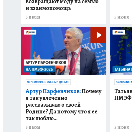
возвращают моду на семью
и взаимопомощь
5 июня
5 июня
ЭКОНОМИКА И ЛИЧНЫЕ ДЕНЬГИ
ЭКОНОМИКА
Артур Парфенчиков:
Почему
Татьян
я так увлеченно
ПМЭФ-
рассказываю о своей
Родине? Да потому что я ее
так люблю…
5 июня
5 июня