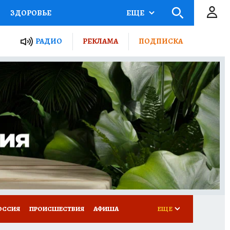
ЗДОРОВЬЕ
ЕЩЕ
ТЫ РОССИИ
РАДИО
РЕКЛАМА
ПОДПИСКА
КРЕТЫ
ПУТЕВОДИТЕЛЬ
 ЖЕЛЕЗА
ТУРИЗМ
Д ПОТРЕБИТЕЛЯ
ВСЕ О КП
ОССИЯ
ПРОИСШЕСТВИЯ
АФИША
ЕЩЕ