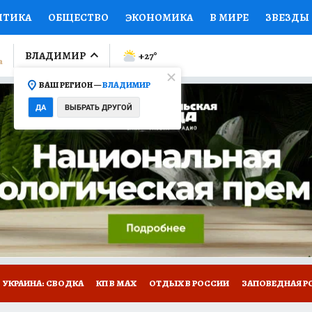
ИТИКА
ОБЩЕСТВО
ЭКОНОМИКА
В МИРЕ
ЗВЕЗДЫ
ЛУМНИСТЫ
ПРОИСШЕСТВИЯ
НАЦИОНАЛЬНЫЕ ПРОЕК
ВЛАДИМИР
+27
°
ВАШ РЕГИОН —
ВЛАДИМИР
Ы
ОТКРЫВАЕМ МИР
Я ЗНАЮ
СЕМЬЯ
ЖЕНСКИЕ СЕ
ДА
ВЫБРАТЬ ДРУГОЙ
ПРОМОКОДЫ
СЕРИАЛЫ
СПЕЦПРОЕКТЫ
ДЕФИЦИТ
ВИЗОР
КОЛЛЕКЦИИ
КОНКУРСЫ
РАБОТА У НАС
ГИ
НА САЙТЕ
СПЕЦПРОЕКТЫ КП-ВЛАДИМИР
УКРАИНА: СВОДКА
КП В МАХ
ОТДЫХ В РОССИИ
ЗАПОВЕДНАЯ Р