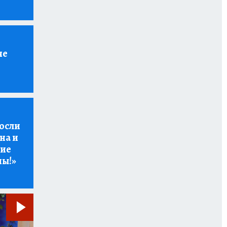
не
осли
на и
кие
ны!»