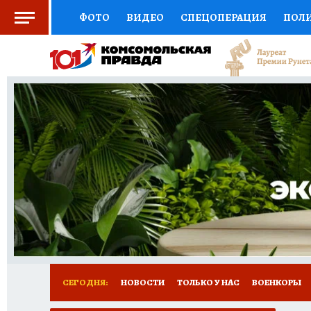
ФОТО
ВИДЕО
СПЕЦОПЕРАЦИЯ
ПОЛ
СОЦПОДДЕРЖКА
НАУКА
СПОРТ
КО
ВЫБОР ЭКСПЕРТОВ
ДОКТОР
ФИНАНС
КНИЖНАЯ ПОЛКА
ПРОГНОЗЫ НА СПОРТ
ПРЕСС-ЦЕНТР
НЕДВИЖИМОСТЬ
ТЕЛЕ
РАДИО КП
РЕКЛАМА
ТЕСТЫ
НОВОЕ 
СЕГОДНЯ:
НОВОСТИ
ТОЛЬКО У НАС
ВОЕНКОРЫ