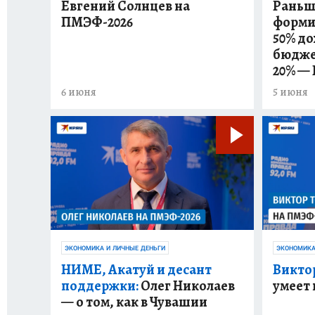
Евгений Солнцев на
Раньше
ПМЭФ-2026
форми
50% д
бюджет
20% —
6 июня
5 июня
ЭКОНОМИКА И ЛИЧНЫЕ ДЕНЬГИ
ЭКОНОМИКА
НИМЕ, Акатуй и десант
Викто
поддержки:
Олег Николаев
умеет 
— о том, как в Чувашии