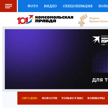
ФОТО
ВИДЕО
СПЕЦОПЕРАЦИЯ
ПОЛ
СОЦПОДДЕРЖКА
НАУКА
СПОРТ
КО
ВЫБОР ЭКСПЕРТОВ
ДОКТОР
ФИНАНС
КНИЖНАЯ ПОЛКА
ПРОГНОЗЫ НА СПОРТ
ПРЕСС-ЦЕНТР
НЕДВИЖИМОСТЬ
ТЕЛЕ
РАДИО КП
РЕКЛАМА
ТЕСТЫ
НОВОЕ 
СЕГОДНЯ:
НОВОСТИ
ТОЛЬКО У НАС
ВОЕНКОРЫ