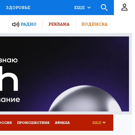
ЗДОРОВЬЕ
ЕЩЕ
ТЫ РОССИИ
РАДИО
РЕКЛАМА
ПОДПИСКА
КРЕТЫ
ПУТЕВОДИТЕЛЬ
 ЖЕЛЕЗА
ТУРИЗМ
Д ПОТРЕБИТЕЛЯ
ВСЕ О КП
ОССИЯ
ПРОИСШЕСТВИЯ
АФИША
ЕЩЕ