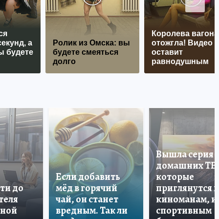
ся
Королева вагона
екунд, а
Ролик из Омска: вы
отожгла! Видео 
ы будете
будете смеяться
оставит
долго
равнодушным
Вышла серия
домашних ТВ
Если добавить
которые
ти до
мёд в горячий
приглянутся 
теля
чай, он станет
киноманам, и
дной
вредным. Так ли
спортивным