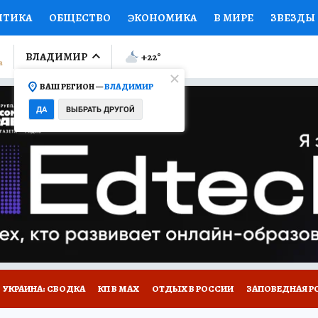
ИТИКА
ОБЩЕСТВО
ЭКОНОМИКА
В МИРЕ
ЗВЕЗДЫ
ЛУМНИСТЫ
ПРОИСШЕСТВИЯ
НАЦИОНАЛЬНЫЕ ПРОЕК
ВЛАДИМИР
+22
°
ВАШ РЕГИОН —
ВЛАДИМИР
Ы
ОТКРЫВАЕМ МИР
Я ЗНАЮ
СЕМЬЯ
ЖЕНСКИЕ СЕ
ДА
ВЫБРАТЬ ДРУГОЙ
ПРОМОКОДЫ
СЕРИАЛЫ
СПЕЦПРОЕКТЫ
ДЕФИЦИТ
ВИЗОР
КОЛЛЕКЦИИ
КОНКУРСЫ
РАБОТА У НАС
ГИ
НА САЙТЕ
СПЕЦПРОЕКТЫ КП-ВЛАДИМИР
УКРАИНА: СВОДКА
КП В МАХ
ОТДЫХ В РОССИИ
ЗАПОВЕДНАЯ Р