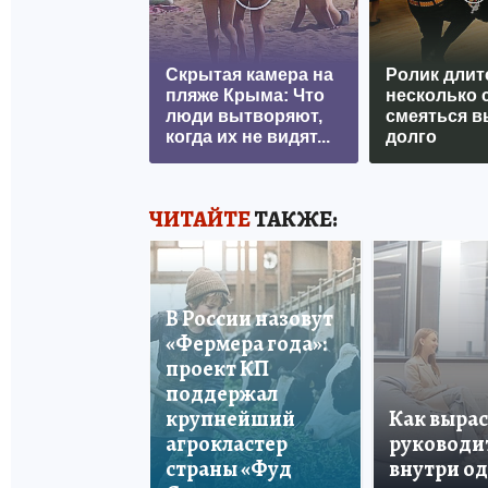
Скрытая камера на
Ролик длит
пляже Крыма: Что
несколько с
люди вытворяют,
смеяться в
когда их не видят...
долго
ЧИТАЙТЕ
ТАКЖЕ:
В России назовут
«Фермера года»:
проект КП
поддержал
крупнейший
Как вырас
агрокластер
руководи
страны «Фуд
внутри о