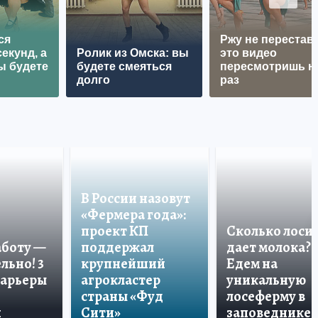
ся
Ржу не перестава
екунд, а
Ролик из Омска: вы
это видео
ы будете
будете смеяться
пересмотришь н
долго
раз
В России назовут
«Фермера года»:
проект КП
Сколько лоси
аботу —
поддержал
дает молока?
льно! 3
крупнейший
Едем на
карьеры
агрокластер
уникальную
страны «Фуд
лосеферму в
и
Сити»
заповеднике!