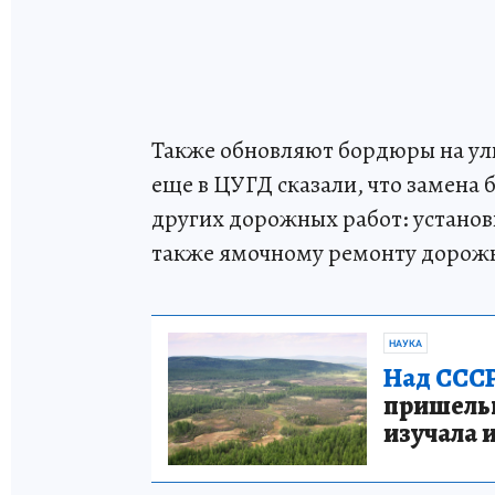
Также обновляют бордюры на ули
еще в ЦУГД сказали, что замен
других дорожных работ: установ
также ямочному ремонту дорож
НАУКА
Над СССР
пришельце
изучала 