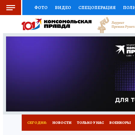
ФОТО
ВИДЕО
СПЕЦОПЕРАЦИЯ
ПОЛ
СОЦПОДДЕРЖКА
НАУКА
СПОРТ
КО
ВЫБОР ЭКСПЕРТОВ
ДОКТОР
ФИНАНС
КНИЖНАЯ ПОЛКА
ПРОГНОЗЫ НА СПОРТ
ПРЕСС-ЦЕНТР
НЕДВИЖИМОСТЬ
ТЕЛЕ
РАДИО КП
РЕКЛАМА
ТЕСТЫ
НОВОЕ 
СЕГОДНЯ:
НОВОСТИ
ТОЛЬКО У НАС
ВОЕНКОРЫ