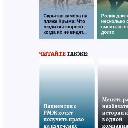
Скрытая камера на
Ролик длит
пляже Крыма: Что
несколько с
люди вытворяют,
смеяться в
когда их не видят...
долго
ЧИТАЙТЕ
ТАКЖЕ:
Менять р
Пациентки с
необязате
РМЖ хотят
истории 
получить право
в одной
на излечение
компани