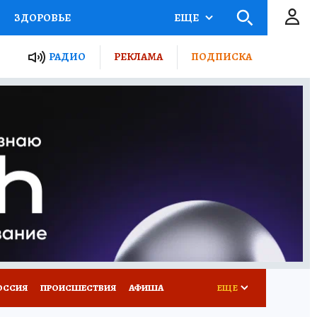
ЗДОРОВЬЕ
ЕЩЕ
ТЫ РОССИИ
РАДИО
РЕКЛАМА
ПОДПИСКА
КРЕТЫ
ПУТЕВОДИТЕЛЬ
 ЖЕЛЕЗА
ТУРИЗМ
Д ПОТРЕБИТЕЛЯ
ВСЕ О КП
ОССИЯ
ПРОИСШЕСТВИЯ
АФИША
ЕЩЕ