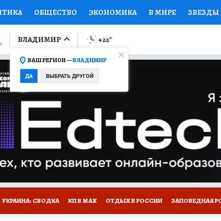
ИТИКА
ОБЩЕСТВО
ЭКОНОМИКА
В МИРЕ
ЗВЕЗДЫ
ЛУМНИСТЫ
ПРОИСШЕСТВИЯ
НАЦИОНАЛЬНЫЕ ПРОЕК
ВЛАДИМИР
+22
°
ВАШ РЕГИОН —
ВЛАДИМИР
Ы
ОТКРЫВАЕМ МИР
Я ЗНАЮ
СЕМЬЯ
ЖЕНСКИЕ СЕ
ДА
ВЫБРАТЬ ДРУГОЙ
ПРОМОКОДЫ
СЕРИАЛЫ
СПЕЦПРОЕКТЫ
ДЕФИЦИТ
ВИЗОР
КОЛЛЕКЦИИ
КОНКУРСЫ
РАБОТА У НАС
ГИ
НА САЙТЕ
СПЕЦПРОЕКТЫ КП-ВЛАДИМИР
УКРАИНА: СВОДКА
КП В МАХ
ОТДЫХ В РОССИИ
ЗАПОВЕДНАЯ Р