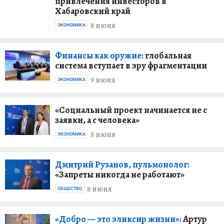
привлечения инвесторов в
Хабаровский край
8 июня
ЭКОНОМИКА
Финансы как оружие:
глобальная
система вступает в эру фрагментации
9 июня
ЭКОНОМИКА
«Социальный проект начинается не с
заявки, а с человека»
8 июня
ЭКОНОМИКА
Дмитрий Рузанов, пульмонолог:
«Запреты никогда не работают»
8 июня
ОБЩЕСТВО
«Добро — это эликсир жизни»:
Артур