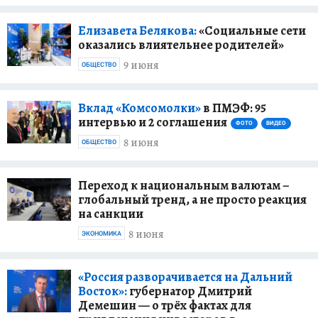
Елизавета Белякова:
«Социальные сети
оказались влиятельнее родителей»
9 июня
ОБЩЕСТВО
Вклад «Комсомолки»
в ПМЭФ: 95
интервью и 2 соглашения
ФОТО
ВИДЕО
8 июня
ОБЩЕСТВО
Переход к национальным валютам –
глобальный тренд, а не просто реакция
на санкции
8 июня
ЭКОНОМИКА
«Россия разворачивается на Дальний
Восток»:
губернатор Дмитрий
Демешин — о трёх фактах для