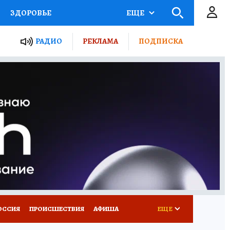
ЗДОРОВЬЕ
ЕЩЕ
ТЫ РОССИИ
РАДИО
РЕКЛАМА
ПОДПИСКА
КРЕТЫ
ПУТЕВОДИТЕЛЬ
 ЖЕЛЕЗА
ТУРИЗМ
Д ПОТРЕБИТЕЛЯ
ВСЕ О КП
ОССИЯ
ПРОИСШЕСТВИЯ
АФИША
ЕЩЕ