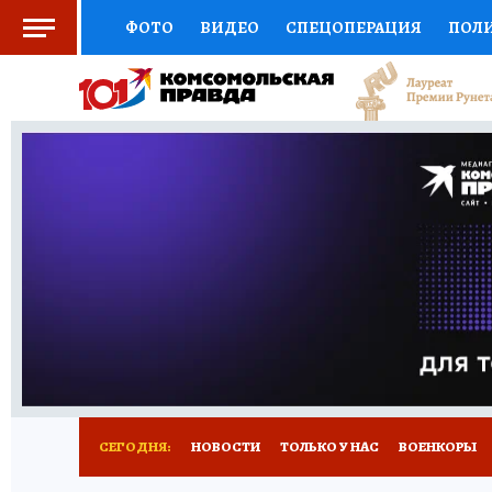
ФОТО
ВИДЕО
СПЕЦОПЕРАЦИЯ
ПОЛ
СОЦПОДДЕРЖКА
НАУКА
СПОРТ
КО
ВЫБОР ЭКСПЕРТОВ
ДОКТОР
ФИНАНС
КНИЖНАЯ ПОЛКА
ПРОГНОЗЫ НА СПОРТ
ПРЕСС-ЦЕНТР
НЕДВИЖИМОСТЬ
ТЕЛЕ
РАДИО КП
РЕКЛАМА
ТЕСТЫ
НОВОЕ 
СЕГОДНЯ:
НОВОСТИ
ТОЛЬКО У НАС
ВОЕНКОРЫ