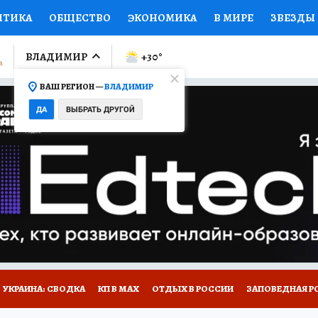
ИТИКА
ОБЩЕСТВО
ЭКОНОМИКА
В МИРЕ
ЗВЕЗДЫ
ЛУМНИСТЫ
ПРОИСШЕСТВИЯ
НАЦИОНАЛЬНЫЕ ПРОЕК
ВЛАДИМИР
+30
°
ВАШ РЕГИОН —
ВЛАДИМИР
Ы
ОТКРЫВАЕМ МИР
Я ЗНАЮ
СЕМЬЯ
ЖЕНСКИЕ СЕ
ДА
ВЫБРАТЬ ДРУГОЙ
ПРОМОКОДЫ
СЕРИАЛЫ
СПЕЦПРОЕКТЫ
ДЕФИЦИТ
ВИЗОР
КОЛЛЕКЦИИ
КОНКУРСЫ
РАБОТА У НАС
ГИ
НА САЙТЕ
СПЕЦПРОЕКТЫ КП-ВЛАДИМИР
УКРАИНА: СВОДКА
КП В МАХ
ОТДЫХ В РОССИИ
ЗАПОВЕДНАЯ Р