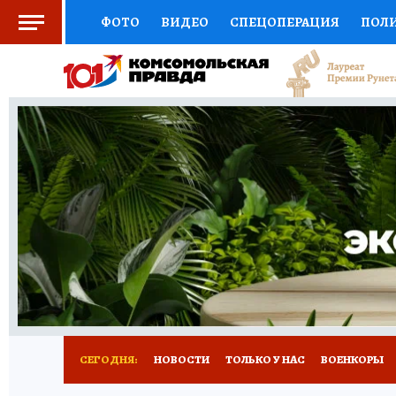
ФОТО
ВИДЕО
СПЕЦОПЕРАЦИЯ
ПОЛ
СОЦПОДДЕРЖКА
НАУКА
СПОРТ
КО
ВЫБОР ЭКСПЕРТОВ
ДОКТОР
ФИНАНС
КНИЖНАЯ ПОЛКА
ПРОГНОЗЫ НА СПОРТ
ПРЕСС-ЦЕНТР
НЕДВИЖИМОСТЬ
ТЕЛЕ
РАДИО КП
РЕКЛАМА
ТЕСТЫ
НОВОЕ 
СЕГОДНЯ:
НОВОСТИ
ТОЛЬКО У НАС
ВОЕНКОРЫ