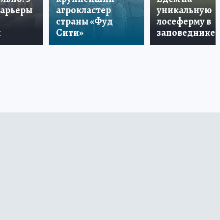
карьеры
агрокластер
уникальную
страны «Фуд
лосеферму в
и
Сити»
заповеднике!