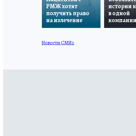
РМЖ хотят
истории 
получить право
в одной
на излечение
компани
Новости СМИ2