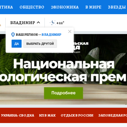
ИТИКА
ОБЩЕСТВО
ЭКОНОМИКА
В МИРЕ
ЗВЕЗДЫ
ЛУМНИСТЫ
ПРОИСШЕСТВИЯ
НАЦИОНАЛЬНЫЕ ПРОЕК
ВЛАДИМИР
+22
°
ВАШ РЕГИОН —
ВЛАДИМИР
Ы
ОТКРЫВАЕМ МИР
Я ЗНАЮ
СЕМЬЯ
ЖЕНСКИЕ СЕ
ДА
ВЫБРАТЬ ДРУГОЙ
ПРОМОКОДЫ
СЕРИАЛЫ
СПЕЦПРОЕКТЫ
ДЕФИЦИТ
ВИЗОР
КОЛЛЕКЦИИ
КОНКУРСЫ
РАБОТА У НАС
ГИ
НА САЙТЕ
СПЕЦПРОЕКТЫ КП-ВЛАДИМИР
УКРАИНА: СВОДКА
КП В МАХ
ОТДЫХ В РОССИИ
ЗАПОВЕДНАЯ Р