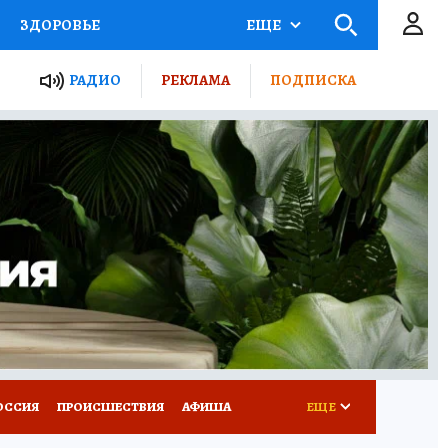
ЗДОРОВЬЕ
ЕЩЕ
ТЫ РОССИИ
РАДИО
РЕКЛАМА
ПОДПИСКА
КРЕТЫ
ПУТЕВОДИТЕЛЬ
 ЖЕЛЕЗА
ТУРИЗМ
Д ПОТРЕБИТЕЛЯ
ВСЕ О КП
ОССИЯ
ПРОИСШЕСТВИЯ
АФИША
ЕЩЕ