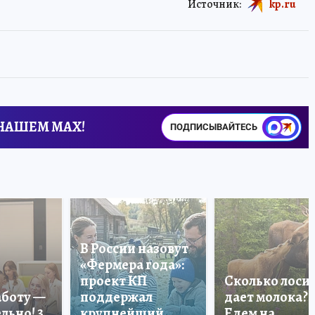
Источник:
kp.ru
 НАШЕМ MAX!
ПОДПИСЫВАЙТЕСЬ
В России назовут
«Фермера года»:
проект КП
Сколько лоси
аботу —
поддержал
дает молока?
льно! 3
крупнейший
Едем на