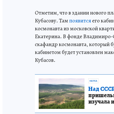
Отметим, что в здании нового п
Кубасову. Там
появится
его каби
космонавта из московской кварти
Екатерина. В фонде Владимиро-
скафандр космонавта, который б
кабинетом будет установлен мак
Кубасов.
НАУКА
Над СССР
пришельце
изучала 