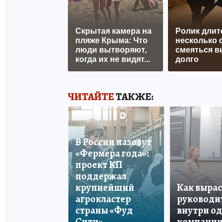
Скрытая камера на
Ролик длит
пляже Крыма: Что
несколько с
люди вытворяют,
смеяться в
когда их не видят...
долго
ЧИТАЙТЕ
ТАКЖЕ:
В России назовут
«Фермера года»:
проект КП
поддержал
крупнейший
Как вырас
агрокластер
руководи
страны «Фуд
внутри о
Сити»
компани