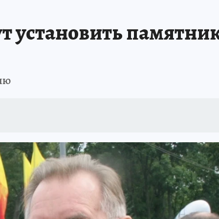
т установить памятни
ию