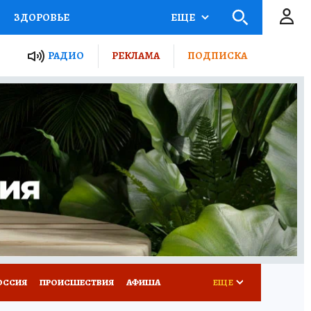
ЗДОРОВЬЕ
ЕЩЕ
ТЫ РОССИИ
РАДИО
РЕКЛАМА
ПОДПИСКА
КРЕТЫ
ПУТЕВОДИТЕЛЬ
 ЖЕЛЕЗА
ТУРИЗМ
Д ПОТРЕБИТЕЛЯ
ВСЕ О КП
ОССИЯ
ПРОИСШЕСТВИЯ
АФИША
ЕЩЕ