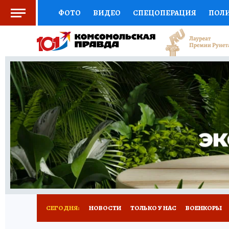
ФОТО
ВИДЕО
СПЕЦОПЕРАЦИЯ
ПОЛ
СОЦПОДДЕРЖКА
НАУКА
СПОРТ
КО
ВЫБОР ЭКСПЕРТОВ
ДОКТОР
ФИНАНС
КНИЖНАЯ ПОЛКА
ПРОГНОЗЫ НА СПОРТ
ПРЕСС-ЦЕНТР
НЕДВИЖИМОСТЬ
ТЕЛЕ
РАДИО КП
РЕКЛАМА
ТЕСТЫ
НОВОЕ 
СЕГОДНЯ:
НОВОСТИ
ТОЛЬКО У НАС
ВОЕНКОРЫ