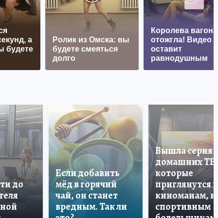
ся
Королева вагона
екунд, а
Ролик из Омска: вы
отожгла! Видео 
ы будете
будете смеяться
оставит
долго
равнодушным
Вышла серия
домашних ТВ
Если добавить
которые
ти до
мёд в горячий
приглянутся 
теля
чай, он станет
киноманам, и
дной
вредным. Так ли
спортивным
и
это?
болельщикам