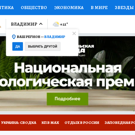
ИТИКА
ОБЩЕСТВО
ЭКОНОМИКА
В МИРЕ
ЗВЕЗДЫ
ЛУМНИСТЫ
ПРОИСШЕСТВИЯ
НАЦИОНАЛЬНЫЕ ПРОЕК
ВЛАДИМИР
+21
°
ВАШ РЕГИОН —
ВЛАДИМИР
Ы
ОТКРЫВАЕМ МИР
Я ЗНАЮ
СЕМЬЯ
ЖЕНСКИЕ СЕ
ДА
ВЫБРАТЬ ДРУГОЙ
ПРОМОКОДЫ
СЕРИАЛЫ
СПЕЦПРОЕКТЫ
ДЕФИЦИТ
ВИЗОР
КОЛЛЕКЦИИ
КОНКУРСЫ
РАБОТА У НАС
ГИ
НА САЙТЕ
СПЕЦПРОЕКТЫ КП-ВЛАДИМИР
УКРАИНА: СВОДКА
КП В МАХ
ОТДЫХ В РОССИИ
ЗАПОВЕДНАЯ Р