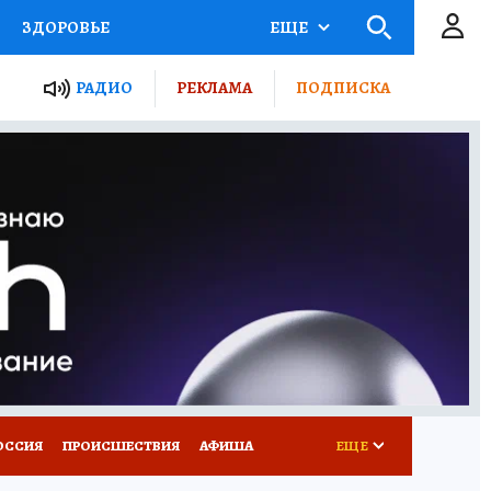
ЗДОРОВЬЕ
ЕЩЕ
ТЫ РОССИИ
РАДИО
РЕКЛАМА
ПОДПИСКА
КРЕТЫ
ПУТЕВОДИТЕЛЬ
 ЖЕЛЕЗА
ТУРИЗМ
Д ПОТРЕБИТЕЛЯ
ВСЕ О КП
ОССИЯ
ПРОИСШЕСТВИЯ
АФИША
ЕЩЕ