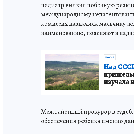
педиатр выявил побочную реакц
международному непатентованно
комиссия назначила мальчику ле
наименованию, поясняют в надз
НАУКА
Над СССР
пришельце
изучала 
Межрайонный прокурор в судебн
обеспечения ребенка именно да