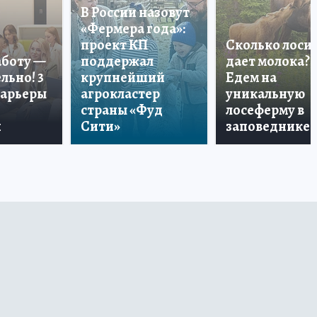
В России назовут
«Фермера года»:
проект КП
Сколько лоси
аботу —
поддержал
дает молока?
льно! 3
крупнейший
Едем на
карьеры
агрокластер
уникальную
страны «Фуд
лосеферму в
и
Сити»
заповеднике!