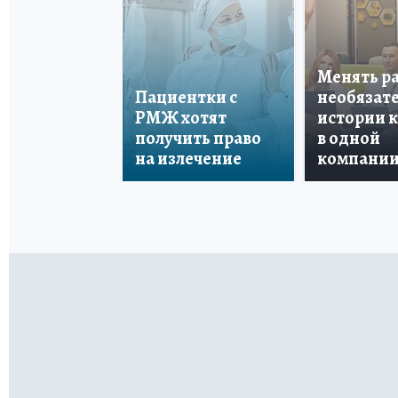
Менять р
Пациентки с
необязате
РМЖ хотят
истории 
получить право
в одной
на излечение
компани