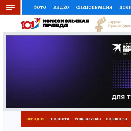
ФОТО
ВИДЕО
СПЕЦОПЕРАЦИЯ
ПОЛ
СОЦПОДДЕРЖКА
НАУКА
СПОРТ
КО
ВЫБОР ЭКСПЕРТОВ
ДОКТОР
ФИНАНС
КНИЖНАЯ ПОЛКА
ПРОГНОЗЫ НА СПОРТ
ПРЕСС-ЦЕНТР
НЕДВИЖИМОСТЬ
ТЕЛЕ
РАДИО КП
РЕКЛАМА
ТЕСТЫ
НОВОЕ 
СЕГОДНЯ:
НОВОСТИ
ТОЛЬКО У НАС
ВОЕНКОРЫ