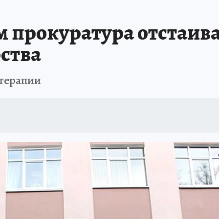
м прокуратура отстаива
рства
 терапии