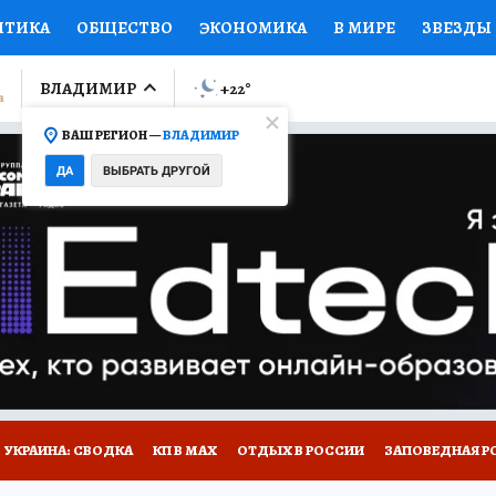
ИТИКА
ОБЩЕСТВО
ЭКОНОМИКА
В МИРЕ
ЗВЕЗДЫ
ЛУМНИСТЫ
ПРОИСШЕСТВИЯ
НАЦИОНАЛЬНЫЕ ПРОЕК
ВЛАДИМИР
+22
°
ВАШ РЕГИОН —
ВЛАДИМИР
Ы
ОТКРЫВАЕМ МИР
Я ЗНАЮ
СЕМЬЯ
ЖЕНСКИЕ СЕ
ДА
ВЫБРАТЬ ДРУГОЙ
ПРОМОКОДЫ
СЕРИАЛЫ
СПЕЦПРОЕКТЫ
ДЕФИЦИТ
ВИЗОР
КОЛЛЕКЦИИ
КОНКУРСЫ
РАБОТА У НАС
ГИ
НА САЙТЕ
СПЕЦПРОЕКТЫ КП-ВЛАДИМИР
УКРАИНА: СВОДКА
КП В МАХ
ОТДЫХ В РОССИИ
ЗАПОВЕДНАЯ Р