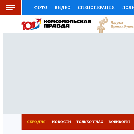
ФОТО
ВИДЕО
СПЕЦОПЕРАЦИЯ
ПОЛ
СОЦПОДДЕРЖКА
НАУКА
СПОРТ
КО
ВЫБОР ЭКСПЕРТОВ
ДОКТОР
ФИНАНС
КНИЖНАЯ ПОЛКА
ПРОГНОЗЫ НА СПОРТ
ПРЕСС-ЦЕНТР
НЕДВИЖИМОСТЬ
ТЕЛЕ
РАДИО КП
РЕКЛАМА
ТЕСТЫ
НОВОЕ 
СЕГОДНЯ:
НОВОСТИ
ТОЛЬКО У НАС
ВОЕНКОРЫ