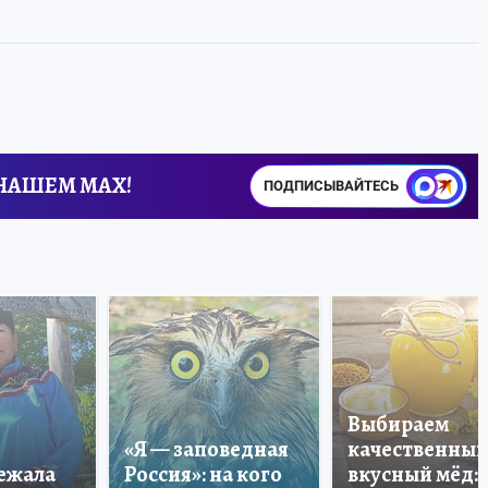
 НАШЕМ MAX!
ПОДПИСЫВАЙТЕСЬ
Выбираем
«Я — заповедная
качественный
лежала
Россия»: на кого
вкусный мёд: