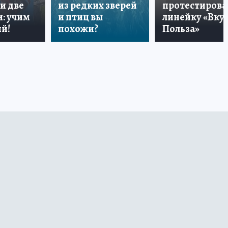
и две
из редких зверей
протестирова
: учим
и птиц вы
линейку «Вкус
й!
похожи?
Польза»