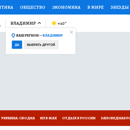
ИТИКА
ОБЩЕСТВО
ЭКОНОМИКА
В МИРЕ
ЗВЕЗДЫ
ЛУМНИСТЫ
ПРОИСШЕСТВИЯ
НАЦИОНАЛЬНЫЕ ПРОЕК
ВЛАДИМИР
+20
°
ВАШ РЕГИОН —
ВЛАДИМИР
Ы
ОТКРЫВАЕМ МИР
Я ЗНАЮ
СЕМЬЯ
ЖЕНСКИЕ СЕ
ДА
ВЫБРАТЬ ДРУГОЙ
ПРОМОКОДЫ
СЕРИАЛЫ
СПЕЦПРОЕКТЫ
ДЕФИЦИТ
ВИЗОР
КОЛЛЕКЦИИ
КОНКУРСЫ
РАБОТА У НАС
ГИ
НА САЙТЕ
СПЕЦПРОЕКТЫ КП-ВЛАДИМИР
УКРАИНА: СВОДКА
КП В МАХ
ОТДЫХ В РОССИИ
ЗАПОВЕДНАЯ Р