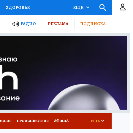
ЗДОРОВЬЕ
ЕЩЕ
ТЫ РОССИИ
РАДИО
РЕКЛАМА
ПОДПИСКА
КРЕТЫ
ПУТЕВОДИТЕЛЬ
 ЖЕЛЕЗА
ТУРИЗМ
Д ПОТРЕБИТЕЛЯ
ВСЕ О КП
ОССИЯ
ПРОИСШЕСТВИЯ
АФИША
ЕЩЕ