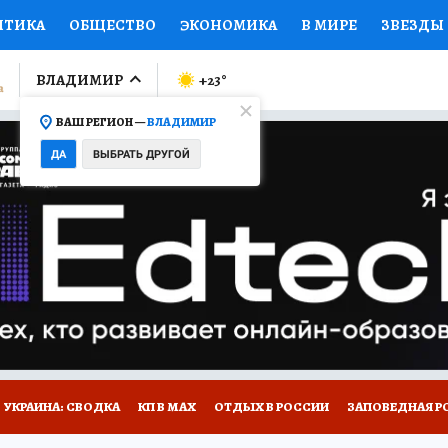
ИТИКА
ОБЩЕСТВО
ЭКОНОМИКА
В МИРЕ
ЗВЕЗДЫ
ЛУМНИСТЫ
ПРОИСШЕСТВИЯ
НАЦИОНАЛЬНЫЕ ПРОЕК
ВЛАДИМИР
+23
°
ВАШ РЕГИОН —
ВЛАДИМИР
Ы
ОТКРЫВАЕМ МИР
Я ЗНАЮ
СЕМЬЯ
ЖЕНСКИЕ СЕ
ДА
ВЫБРАТЬ ДРУГОЙ
ПРОМОКОДЫ
СЕРИАЛЫ
СПЕЦПРОЕКТЫ
ДЕФИЦИТ
ВИЗОР
КОЛЛЕКЦИИ
КОНКУРСЫ
РАБОТА У НАС
ГИ
НА САЙТЕ
СПЕЦПРОЕКТЫ КП-ВЛАДИМИР
УКРАИНА: СВОДКА
КП В МАХ
ОТДЫХ В РОССИИ
ЗАПОВЕДНАЯ Р