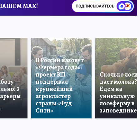
 НАШЕМ MAX!
ПОДПИСЫВАЙТЕСЬ
В России назовут
«Фермера года»:
проект КП
Сколько лоси
аботу —
поддержал
дает молока?
льно! 3
крупнейший
Едем на
карьеры
агрокластер
уникальную
страны «Фуд
лосеферму в
и
Сити»
заповеднике!