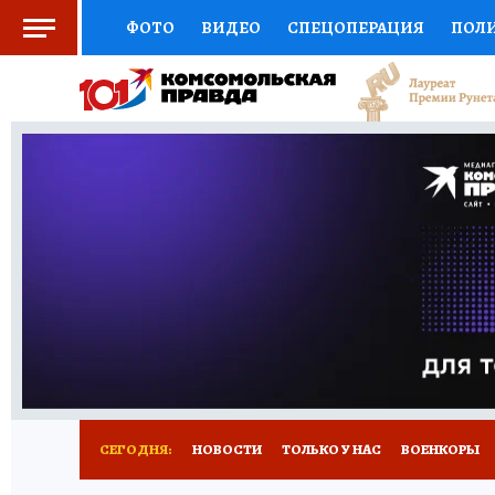
ФОТО
ВИДЕО
СПЕЦОПЕРАЦИЯ
ПОЛ
СОЦПОДДЕРЖКА
НАУКА
СПОРТ
КО
ВЫБОР ЭКСПЕРТОВ
ДОКТОР
ФИНАНС
КНИЖНАЯ ПОЛКА
ПРОГНОЗЫ НА СПОРТ
ПРЕСС-ЦЕНТР
НЕДВИЖИМОСТЬ
ТЕЛЕ
РАДИО КП
РЕКЛАМА
ТЕСТЫ
НОВОЕ 
СЕГОДНЯ:
НОВОСТИ
ТОЛЬКО У НАС
ВОЕНКОРЫ