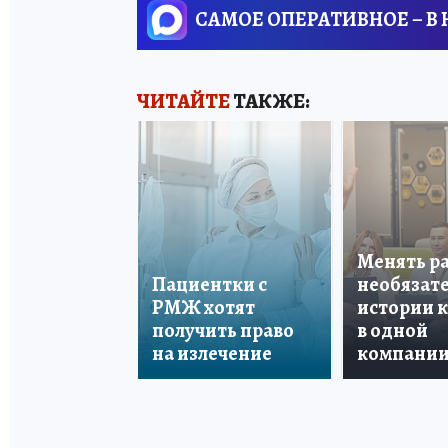
САМОЕ ОПЕРАТИВНОЕ – В
ЧИТАЙТЕ
ТАКЖЕ:
Менять р
Пациентки с
необязате
РМЖ хотят
истории 
получить право
в одной
на излечение
компани