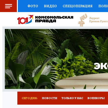
ФОТО
ВИДЕО
СПЕЦОПЕРАЦИЯ
ПОЛ
СОЦПОДДЕРЖКА
НАУКА
СПОРТ
КО
ВЫБОР ЭКСПЕРТОВ
ДОКТОР
ФИНАНС
КНИЖНАЯ ПОЛКА
ПРОГНОЗЫ НА СПОРТ
ПРЕСС-ЦЕНТР
НЕДВИЖИМОСТЬ
ТЕЛЕ
РАДИО КП
РЕКЛАМА
ТЕСТЫ
НОВОЕ 
СЕГОДНЯ:
НОВОСТИ
ТОЛЬКО У НАС
ВОЕНКОРЫ