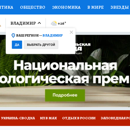
ИТИКА
ОБЩЕСТВО
ЭКОНОМИКА
В МИРЕ
ЗВЕЗДЫ
ЛУМНИСТЫ
ПРОИСШЕСТВИЯ
НАЦИОНАЛЬНЫЕ ПРОЕК
ВЛАДИМИР
+26
°
ВАШ РЕГИОН —
ВЛАДИМИР
Ы
ОТКРЫВАЕМ МИР
Я ЗНАЮ
СЕМЬЯ
ЖЕНСКИЕ СЕ
ДА
ВЫБРАТЬ ДРУГОЙ
ПРОМОКОДЫ
СЕРИАЛЫ
СПЕЦПРОЕКТЫ
ДЕФИЦИТ
ВИЗОР
КОЛЛЕКЦИИ
КОНКУРСЫ
РАБОТА У НАС
ГИ
НА САЙТЕ
СПЕЦПРОЕКТЫ КП-ВЛАДИМИР
УКРАИНА: СВОДКА
КП В МАХ
ОТДЫХ В РОССИИ
ЗАПОВЕДНАЯ Р