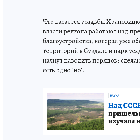
Что касается усадьбы Храповицко
власти региона работают над пр
благоустройства, которая уже о
территорий в Суздале и парк ус
начнут наводить порядок: сделаю
есть одно "но".
НАУКА
Над СССР
пришельце
изучала 