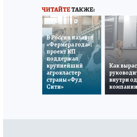
ЧИТАЙТЕ
ТАКЖЕ:
В России назовут
«Фермера года»:
проект КП
поддержал
крупнейший
Как вырас
агрокластер
руководи
страны «Фуд
внутри о
Сити»
компани