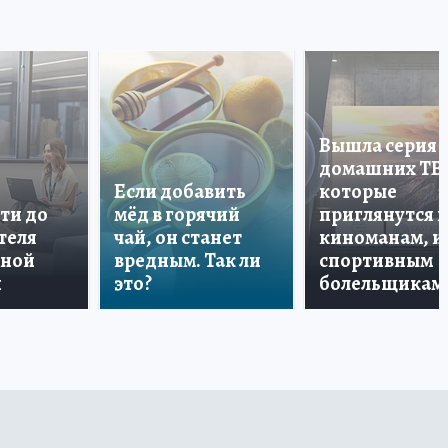
Вышла серия
домашних ТВ
Если добавить
которые
ти до
мёд в горячий
приглянутся 
теля
чай, он станет
киноманам, и
дной
вредным. Так ли
спортивным
и
это?
болельщикам