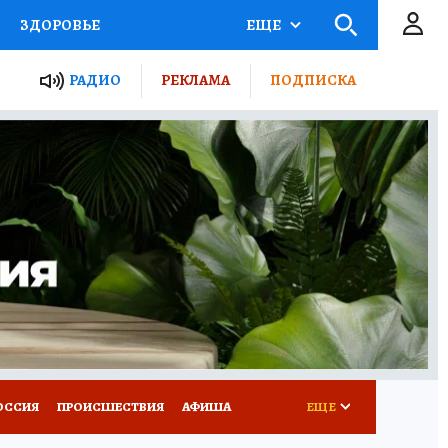
ЗДОРОВЬЕ
ЕЩЕ
ТЫ РОССИИ
РАДИО
РЕКЛАМА
ПОДПИСКА
КРЕТЫ
ПУТЕВОДИТЕЛЬ
 ЖЕЛЕЗА
ТУРИЗМ
Д ПОТРЕБИТЕЛЯ
ВСЕ О КП
ОССИЯ
ПРОИСШЕСТВИЯ
АФИША
ЕЩЕ