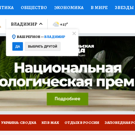
ИТИКА
ОБЩЕСТВО
ЭКОНОМИКА
В МИРЕ
ЗВЕЗДЫ
ЛУМНИСТЫ
ПРОИСШЕСТВИЯ
НАЦИОНАЛЬНЫЕ ПРОЕК
ВЛАДИМИР
+27
°
ВАШ РЕГИОН —
ВЛАДИМИР
Ы
ОТКРЫВАЕМ МИР
Я ЗНАЮ
СЕМЬЯ
ЖЕНСКИЕ СЕ
ДА
ВЫБРАТЬ ДРУГОЙ
ПРОМОКОДЫ
СЕРИАЛЫ
СПЕЦПРОЕКТЫ
ДЕФИЦИТ
ВИЗОР
КОЛЛЕКЦИИ
КОНКУРСЫ
РАБОТА У НАС
ГИ
НА САЙТЕ
СПЕЦПРОЕКТЫ КП-ВЛАДИМИР
УКРАИНА: СВОДКА
КП В МАХ
ОТДЫХ В РОССИИ
ЗАПОВЕДНАЯ Р