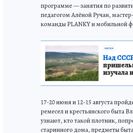
программе — занятия по развит
педагогом Алёной Ручан, мастер
команды PLANKY и мобильной фо
НАУКА
Над СССР
пришельце
изучала 
17-20 июня и 12-15 августа прой
ремесел и крестьянского быта В
узнают, кто такой плотник, попро
старинного дома, предметы быта