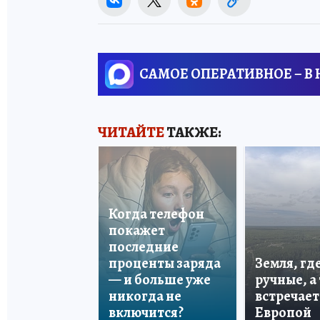
САМОЕ ОПЕРАТИВНОЕ – В
ЧИТАЙТЕ
ТАКЖЕ:
Когда телефон
покажет
последние
проценты заряда
Земля, гд
— и больше уже
ручные, а
никогда не
встречает
включится?
Европой