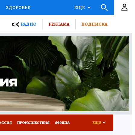
ЗДОРОВЬЕ
ЕЩЕ
ТЫ РОССИИ
РАДИО
РЕКЛАМА
ПОДПИСКА
КРЕТЫ
ПУТЕВОДИТЕЛЬ
 ЖЕЛЕЗА
ТУРИЗМ
Д ПОТРЕБИТЕЛЯ
ВСЕ О КП
ОССИЯ
ПРОИСШЕСТВИЯ
АФИША
ЕЩЕ