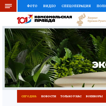
ФОТО
ВИДЕО
СПЕЦОПЕРАЦИЯ
ПОЛ
СОЦПОДДЕРЖКА
НАУКА
СПОРТ
КО
ВЫБОР ЭКСПЕРТОВ
ДОКТОР
ФИНАНС
КНИЖНАЯ ПОЛКА
ПРОГНОЗЫ НА СПОРТ
ПРЕСС-ЦЕНТР
НЕДВИЖИМОСТЬ
ТЕЛЕ
РАДИО КП
РЕКЛАМА
ТЕСТЫ
НОВОЕ 
СЕГОДНЯ:
НОВОСТИ
ТОЛЬКО У НАС
ВОЕНКОРЫ