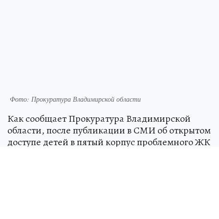
Фото: Прокуратура Владимирской области
Как сообщает Прокуратура Владимирской
области, после публикации в СМИ об открытом
доступе детей в пятый корпус проблемного ЖК
«Дуброва парк-2», надзорное ведомство
Владимира провело проверку.
В ходе выезда на объект прокуроры
действительно встретили на стройке
подростков, при этом целостность забора