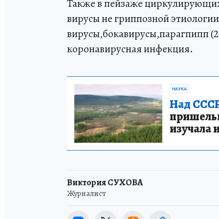
Также в пейзаже циркулирующих
вирусы не гриппозной этиологии
вирусы,бокавирусы,парагпипп (2,
коронавирусная инфекция.
НАУКА
Над СССР
пришельце
изучала 
Виктория СУХОВА
Журналист