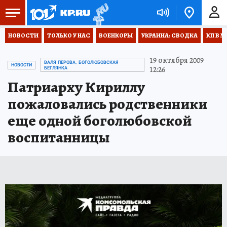
НОВОСТИ
ТОЛЬКО У НАС
ВОЕНКОРЫ
УКРАИНА: СВОДКА
КП В М
19 октября 2009
ВАЛЯ ПЕРОВА, БОГОЛЮБОВСКАЯ
НОВОСТИ
12:26
БЕГЛЯНКА
Патриарху Кириллу
пожаловались родственники
еще одной боголюбовской
воспитанницы