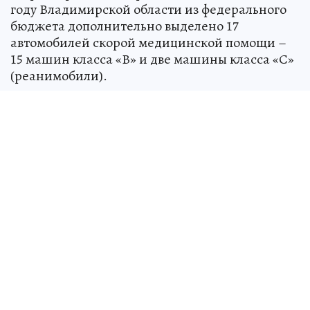
году Владимирской области из федерального
бюджета дополнительно выделено 17
автомобилей скорой медицинской помощи –
15 машин класса «В» и две машины класса «С»
(реанимобили).
- Новые автомобили позволяют оказывать
неотложную медицинскую помощь, выполнять
реанимационные действия и проводить
экспресс-анализы, говорят в облздраве.