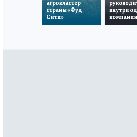
агрокластер
руководи
страны «Фуд
внутри о
Сити»
компани