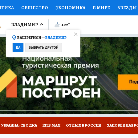
ИТИКА
ОБЩЕСТВО
ЭКОНОМИКА
В МИРЕ
ЗВЕЗДЫ
ЛУМНИСТЫ
ПРОИСШЕСТВИЯ
НАЦИОНАЛЬНЫЕ ПРОЕК
ВЛАДИМИР
+22
°
ВАШ РЕГИОН —
ВЛАДИМИР
Ы
ОТКРЫВАЕМ МИР
Я ЗНАЮ
СЕМЬЯ
ЖЕНСКИЕ СЕ
ДА
ВЫБРАТЬ ДРУГОЙ
ПРОМОКОДЫ
СЕРИАЛЫ
СПЕЦПРОЕКТЫ
ДЕФИЦИТ
ВИЗОР
КОЛЛЕКЦИИ
КОНКУРСЫ
РАБОТА У НАС
ГИ
НА САЙТЕ
СПЕЦПРОЕКТЫ КП-ВЛАДИМИР
УКРАИНА: СВОДКА
КП В МАХ
ОТДЫХ В РОССИИ
ЗАПОВЕДНАЯ Р