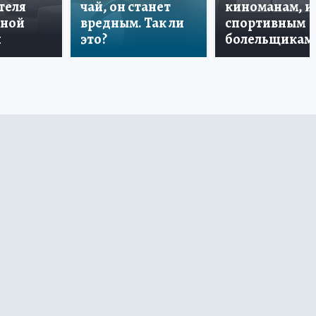
теля
чай, он станет
киноманам, и
дной
вредным. Так ли
спортивным
и
это?
болельщикам