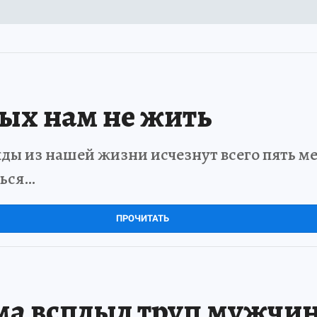
рых нам не жить
ды из нашей жизни исчезнут всего пять мет
ться…
ПРОЧИТАТЬ
ма всплыл труп мужчи