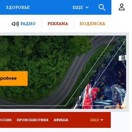
ЗДОРОВЬЕ
ЕЩЕ
ТЫ РОССИИ
РАДИО
РЕКЛАМА
ПОДПИСКА
КРЕТЫ
ПУТЕВОДИТЕЛЬ
 ЖЕЛЕЗА
ТУРИЗМ
Д ПОТРЕБИТЕЛЯ
ВСЕ О КП
ОССИЯ
ПРОИСШЕСТВИЯ
АФИША
ЕЩЕ