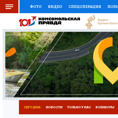
ФОТО
ВИДЕО
СПЕЦОПЕРАЦИЯ
ПОЛ
СОЦПОДДЕРЖКА
НАУКА
СПОРТ
КО
ВЫБОР ЭКСПЕРТОВ
ДОКТОР
ФИНАНС
КНИЖНАЯ ПОЛКА
ПРОГНОЗЫ НА СПОРТ
ПРЕСС-ЦЕНТР
НЕДВИЖИМОСТЬ
ТЕЛЕ
РАДИО КП
РЕКЛАМА
ТЕСТЫ
НОВОЕ 
СЕГОДНЯ:
НОВОСТИ
ТОЛЬКО У НАС
ВОЕНКОРЫ