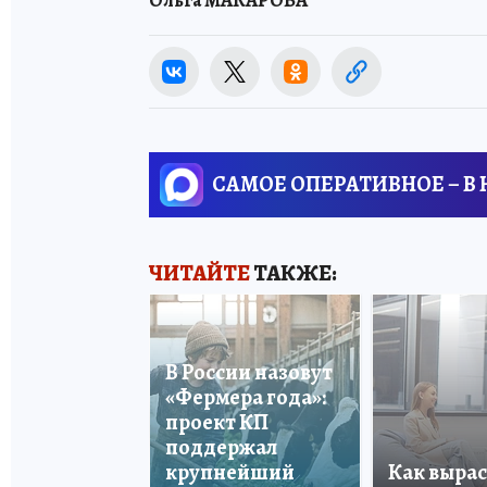
САМОЕ ОПЕРАТИВНОЕ – В
ЧИТАЙТЕ
ТАКЖЕ:
В России назовут
«Фермера года»:
проект КП
поддержал
крупнейший
Как вырас