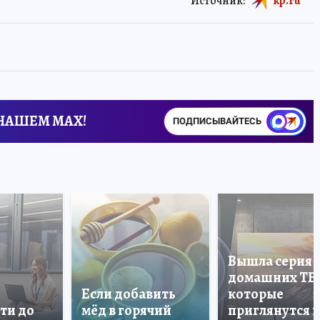
Источник:
kp.ru
 НАШЕМ MAX!
ПОДПИСЫВАЙТЕСЬ
Вышла серия
домашних ТВ
Если добавить
которые
ти до
мёд в горячий
приглянутся 