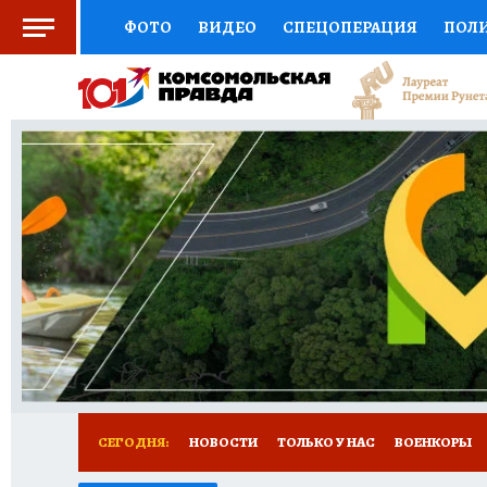
ФОТО
ВИДЕО
СПЕЦОПЕРАЦИЯ
ПОЛ
СОЦПОДДЕРЖКА
НАУКА
СПОРТ
КО
ВЫБОР ЭКСПЕРТОВ
ДОКТОР
ФИНАНС
КНИЖНАЯ ПОЛКА
ПРОГНОЗЫ НА СПОРТ
ПРЕСС-ЦЕНТР
НЕДВИЖИМОСТЬ
ТЕЛЕ
РАДИО КП
РЕКЛАМА
ТЕСТЫ
НОВОЕ 
СЕГОДНЯ:
НОВОСТИ
ТОЛЬКО У НАС
ВОЕНКОРЫ