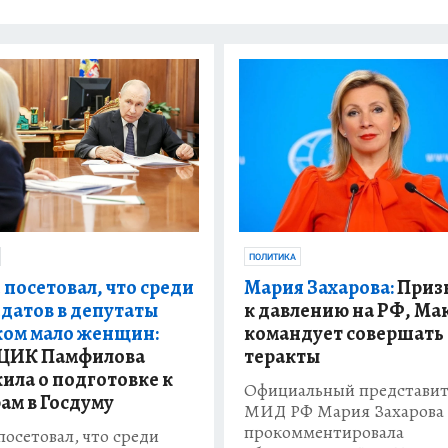
ПОЛИТИКА
 посетовал, что среди
Мария Захарова:
Приз
датов в депутаты
к давлению на РФ, Ма
ом мало женщин:
командует совершать
 ЦИК Памфилова
теракты
ила о подготовке к
Официальный представит
ам в Госдуму
МИД РФ Мария Захарова
прокомментировала
посетовал, что среди