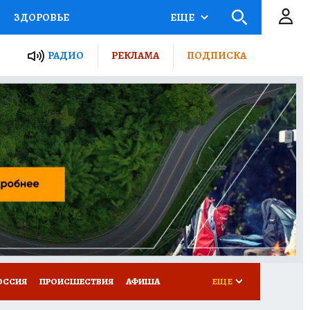
ЗДОРОВЬЕ
ЕЩЕ
ТЫ РОССИИ
РАДИО
РЕКЛАМА
ПОДПИСКА
КРЕТЫ
ПУТЕВОДИТЕЛЬ
 ЖЕЛЕЗА
ТУРИЗМ
Д ПОТРЕБИТЕЛЯ
ВСЕ О КП
ОССИЯ
ПРОИСШЕСТВИЯ
АФИША
ЕЩЕ