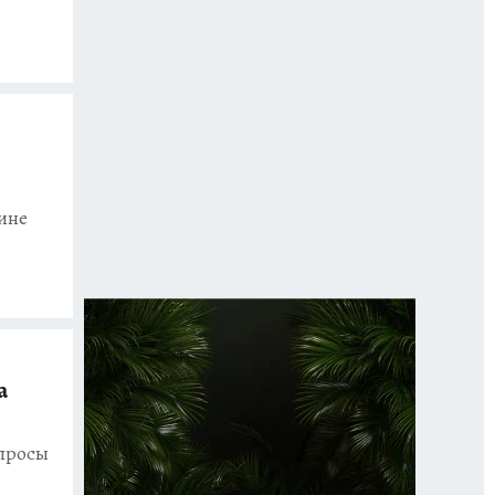
ине
а
опросы