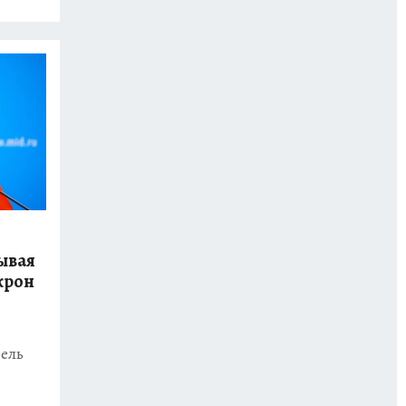
ывая
крон
ель