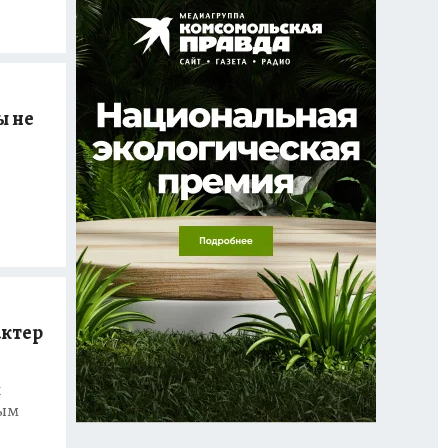
ы не
актер
к
вым