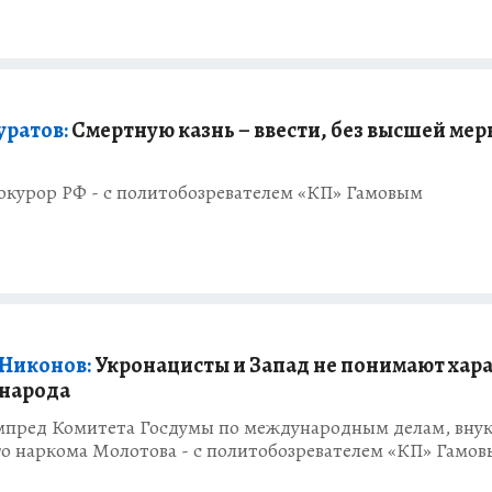
ратов:
Смертную казнь – ввести, без высшей мер
окурор РФ - с политобозревателем «КП» Гамовым
 Никонов:
Укронацисты и Запад не понимают хар
 народа
мпред Комитета Госдумы по международным делам, вну
го наркома Молотова - с политобозревателем «КП» Гамо