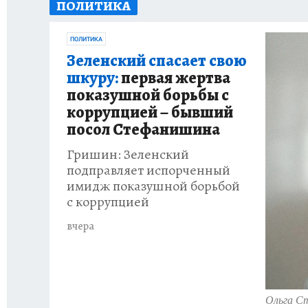
ПОЛИТИКА
ИСПЫТАНО НА СЕБЕ
ПОЛИТИКА
Зеленский спасает свою
шкуру:
первая жертва
показушной борьбы с
коррупцией – бывший
посол Стефанишина
Гришин: Зеленский
подправляет испорченный
имидж показушной борьбой
с коррупцией
вчера
Ольга Ст