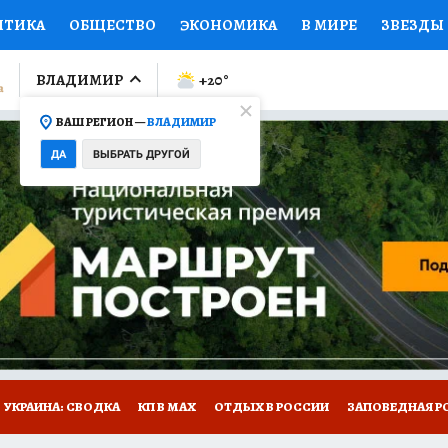
ИТИКА
ОБЩЕСТВО
ЭКОНОМИКА
В МИРЕ
ЗВЕЗДЫ
ЛУМНИСТЫ
ПРОИСШЕСТВИЯ
НАЦИОНАЛЬНЫЕ ПРОЕК
ВЛАДИМИР
+20
°
ВАШ РЕГИОН —
ВЛАДИМИР
Ы
ОТКРЫВАЕМ МИР
Я ЗНАЮ
СЕМЬЯ
ЖЕНСКИЕ СЕ
ДА
ВЫБРАТЬ ДРУГОЙ
ПРОМОКОДЫ
СЕРИАЛЫ
СПЕЦПРОЕКТЫ
ДЕФИЦИТ
ВИЗОР
КОЛЛЕКЦИИ
КОНКУРСЫ
РАБОТА У НАС
ГИ
НА САЙТЕ
СПЕЦПРОЕКТЫ КП-ВЛАДИМИР
УКРАИНА: СВОДКА
КП В МАХ
ОТДЫХ В РОССИИ
ЗАПОВЕДНАЯ Р