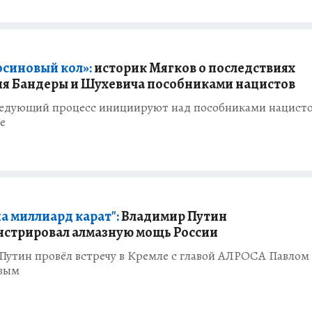
осиновый кол»:
историк Мягков о последствиях
я Бандеры и Шухевича пособниками нацистов
ледующий процесс инициируют над пособниками нацисто
е
а миллиард карат":
Владимир Путин
стрировал алмазную мощь России
Путин провёл встречу в Кремле с главой АЛРОСА Павлом
вым