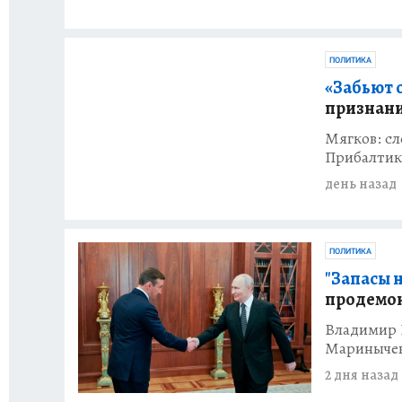
ПОЛИТИКА
«Забьют 
признани
Мягков: с
Прибалтик
день назад
ПОЛИТИКА
"Запасы н
продемон
Владимир 
Мариныче
2 дня назад