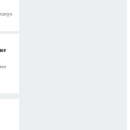
е
лидера
 не
лее