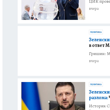
ЦИК прове
вчера
ПОЛИТИКА
Зеленский
в ответ 
Гришин: Ма
вчера
ПОЛИТИКА
Зеленски
разлома:
Историк Ст