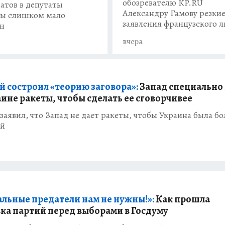
обозревателю KP.RU
атов в депутаты
Александру Гамову резки
ы слишком мало
заявления французского 
н
вчера
й состроил «теорию заговора»:
Запад специально
аине ракеты, чтобы сделать ее сговорчивее
заявил, что Запад не дает ракеты, чтобы Украина была бо
ой
льные предатели нам не нужны!»:
Как прошла
ка партий перед выборами в Госдуму