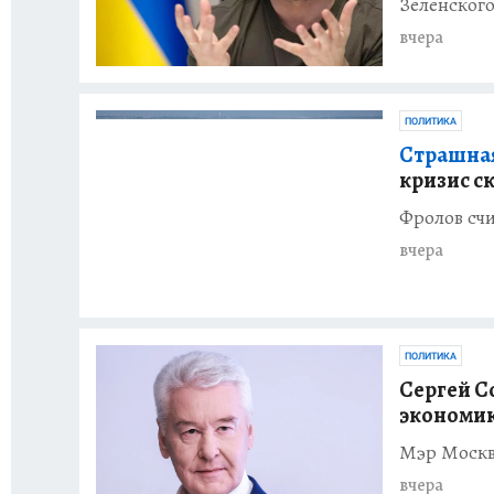
Зеленског
вчера
ПОЛИТИКА
Страшная
кризис с
Фролов счи
вчера
ПОЛИТИКА
Сергей С
экономик
Мэр Москв
вчера