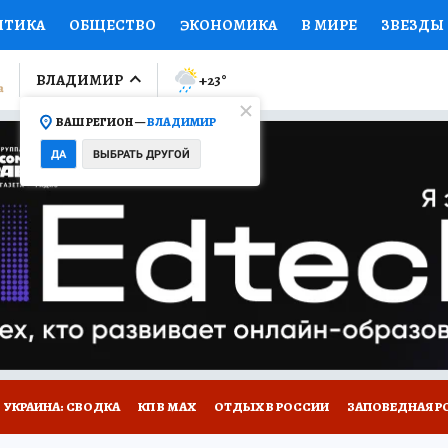
ИТИКА
ОБЩЕСТВО
ЭКОНОМИКА
В МИРЕ
ЗВЕЗДЫ
ЛУМНИСТЫ
ПРОИСШЕСТВИЯ
НАЦИОНАЛЬНЫЕ ПРОЕК
ВЛАДИМИР
+23
°
ВАШ РЕГИОН —
ВЛАДИМИР
Ы
ОТКРЫВАЕМ МИР
Я ЗНАЮ
СЕМЬЯ
ЖЕНСКИЕ СЕ
ДА
ВЫБРАТЬ ДРУГОЙ
ПРОМОКОДЫ
СЕРИАЛЫ
СПЕЦПРОЕКТЫ
ДЕФИЦИТ
ВИЗОР
КОЛЛЕКЦИИ
КОНКУРСЫ
РАБОТА У НАС
ГИ
НА САЙТЕ
СПЕЦПРОЕКТЫ КП-ВЛАДИМИР
УКРАИНА: СВОДКА
КП В МАХ
ОТДЫХ В РОССИИ
ЗАПОВЕДНАЯ Р