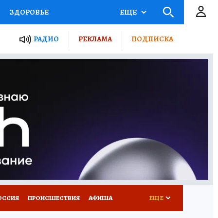
ЗДОРОВЬЕ
ЕЩЕ
ТЫ РОССИИ
РАДИО
РЕКЛАМА
ПОДПИСКА
КРЕТЫ
ПУТЕВОДИТЕЛЬ
 ЖЕЛЕЗА
ТУРИЗМ
Д ПОТРЕБИТЕЛЯ
ВСЕ О КП
ОССИЯ
ПРОИСШЕСТВИЯ
АФИША
ЕЩЕ