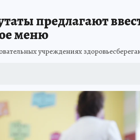
таты предлагают ввес
кое меню
зовательных учреждениях здоровьесберег