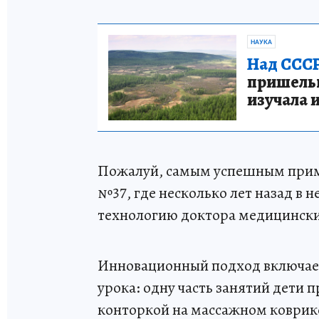
НАУКА
Над СССР
пришельце
изучала 
Пожалуй, самым успешным прим
№37, где несколько лет назад в 
технологию доктора медицински
Инновационный подход включает
урока: одну часть занятий дети п
конторкой на массажном коврик