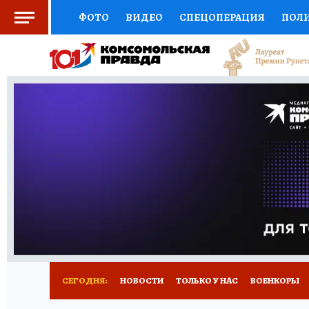
ФОТО
ВИДЕО
СПЕЦОПЕРАЦИЯ
ПОЛ
СОЦПОДДЕРЖКА
НАУКА
СПОРТ
КО
ВЫБОР ЭКСПЕРТОВ
ДОКТОР
ФИНАНС
КНИЖНАЯ ПОЛКА
ПРОГНОЗЫ НА СПОРТ
ПРЕСС-ЦЕНТР
НЕДВИЖИМОСТЬ
ТЕЛЕ
РАДИО КП
РЕКЛАМА
ТЕСТЫ
НОВОЕ 
СЕГОДНЯ:
НОВОСТИ
ТОЛЬКО У НАС
ВОЕНКОРЫ