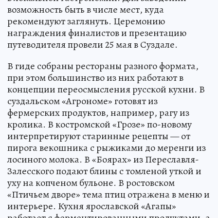
возможность быть в числе мест, куда
рекомендуют заглянуть. Церемонию
награждения финалистов и презентацию
путеводителя провели 25 мая в Суздале.
В гиде собраны рестораны разного формата,
при этом большинство из них работают в
концепции переосмысления русской кухни. В
суздальском «Агрономе» готовят из
фермерских продуктов, например, рагу из
кролика. В костромской «Грозе» по-новому
интерпретируют старинные рецепты — от
пирога векошника с рыжиками до меренги из
лосиного молока. В «Боярах» из Переславля-
Залесского подают блины с томленой уткой и
уху на копченом бульоне. В ростовском
«Птичьем дворе» тема птиц отражена в меню и
интерьере. Кухня ярославской «Агапы»
работает с ферментированными продуктами, а