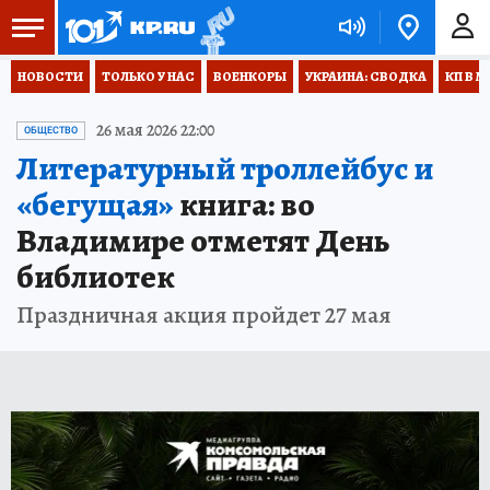
НОВОСТИ
ТОЛЬКО У НАС
ВОЕНКОРЫ
УКРАИНА: СВОДКА
КП В М
26 мая 2026 22:00
ОБЩЕСТВО
Литературный троллейбус и
«бегущая»
книга: во
Владимире отметят День
библиотек
Праздничная акция пройдет 27 мая