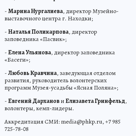
-
Марина Нургалиева
, директор Музейно-
выставочного центра г. Находки;
-
Наталья Поликарпова
, директор
заповедника «Пасвик»;
-
Елена Ульянова
, директор заповедника
«Басеги»;
-
Любовь Кравчина
, заведующая отделом
развития, руководитель волонтерских
программ Музея-усадьбы «Ясная Поляна»;
-
Евгений Дарханов
и
Елизавета Гринфельд
,
волонтеры, кемп-лидеры.
Аккредитация СМИ: media@phkp.ru, +7 985
725-78-08